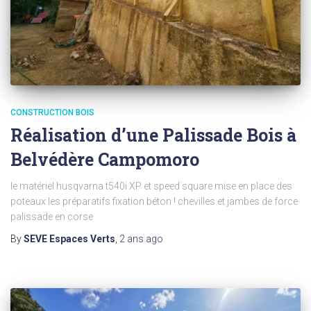
CONSTRUCTION BOIS
Réalisation d’une Palissade Bois à
Belvédère Campomoro
le matériel husqvarna t540i XP et speed square mise en place des
poteaux les préparatifs fixation béton ! chevilles et jambes de force
palissade en corse
By
SEVE Espaces Verts
,
2 ans
ago