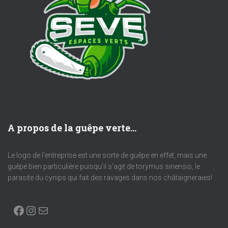
A propos de la guêpe verte...
Le logo de l'entreprise est une sorte de guêpe en effet, mais une
guêpe bien particulière puisqu'il s'agit de torymus sinensis, le
parasite du cynips qui fait des ravages dans nos châtaigneraies!