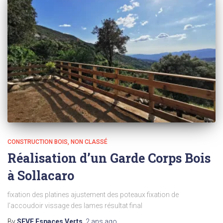
CONSTRUCTION BOIS
NON CLASSÉ
Réalisation d’un Garde Corps Bois
à Sollacaro
fixation des platines ajustement des poteaux fixation de
l’accoudoir vissage des lames résultat final
By
SEVE Espaces Verts
,
2 ans
ago