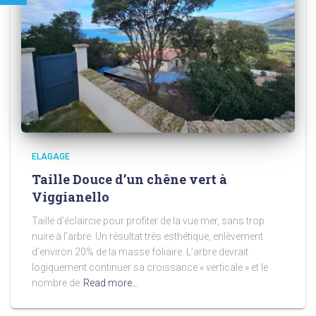
ELAGAGE
Taille Douce d’un chêne vert à
Viggianello
Taille d’éclaircie pour profiter de la vue mer, sans trop
nuire à l’arbre. Un résultat très esthétique, enlèvement
d’environ 20% de la masse foliaire. L’arbre devrait
logiquement continuer sa croissance « verticale » et le
nombre de
Read more…