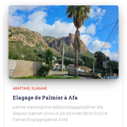
ABATTAGE
ELAGAGE
Elagage de Palmier à Afa
palmier washingtonia délaissé élagage palmier Afa
elagueur palmier corse un joli nid à rats Mont Gozzi et
Palmier Rognage palmier à Afa