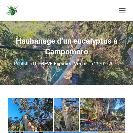
T
O
G
G
L
Haubanage d’un eucalyptus à
E
N
Campomoro
A
V
Published by
SEVE Espaces Verts
on
26/02/2024
I
G
A
T
I
O
N